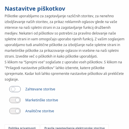
Nastavitve piškotkov
Piškotke uporabljamo za zagotavljanje različnih storitev, za nenehno
izboljševanje naših storitev, za prikaz reklamnih oglasov glede na vaše
interese na naši spletni strani in za zagotavljanje funkcij družbenih
medijev. Nekateri od piškotkov so potrebni za pravilno delovanje naše
spletne strani in vam omogočajo uporabo njenih funkcij. Z vašim soglasjem
uporabljamo tudi analitične piškotke za izboljšanje naše spletne strani in
marketinške piškotke za prikazovanje oglasov in vsebine na naši spletni
strani. Izvedite več o piškotkih in kako piškotke uporabljati.
S klikom na “Sprejmi vse” soglašate z uporabo vseh piškotkov. S klikom na
"Prilagodi nastavitve piškotkov" lahko izberete, katere piškotke
sprejemate. Kadar koli lahko spremenite nastavitve piškotkov ali prekličete
Projekt sofinancira Evropska unija
soglasje.
EU projekti
Zahtevane storitve
Marketinške storitve
Projekt 1
Analitične storitve
Pametna Rast: Operativni program 2014-2020
Politika privatnosti
Pravila zagotavljanja elektronske storitve