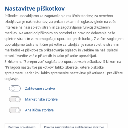
Nastavitve piškotkov
Piškotke uporabljamo za zagotavljanje različnih storitev, za nenehno
izboljševanje naših storitev, za prikaz reklamnih oglasov glede na vaše
SYSTEM
KAN-therm
interese na naši spletni strani in za zagotavljanje funkcij družbenih
Slim & Slim+
medijev. Nekateri od piškotkov so potrebni za pravilno delovanje naše
spletne strani in vam omogočajo uporabo njenih funkcij. Z vašim soglasjem
uporabljamo tudi analitične piškotke za izboljšanje naše spletne strani in
marketinške piškotke za prikazovanje oglasov in vsebine na naši spletni
strani. Izvedite več o piškotkih in kako piškotke uporabljati.
S klikom na “Sprejmi vse” soglašate z uporabo vseh piškotkov. S klikom na
"Prilagodi nastavitve piškotkov" lahko izberete, katere piškotke
sprejemate. Kadar koli lahko spremenite nastavitve piškotkov ali prekličete
soglasje.
Zahtevane storitve
Marketinške storitve
Analitične storitve
Politika privatnosti
Pravila zagotavljanja elektronske storitve