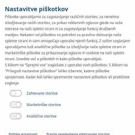
Nastavitve piškotkov
Piškotke uporabljamo za zagotavljanje različnih storitev, za nenehno
izboljševanje naših storitev, za prikaz reklamnih oglasov glede na vaše
KAN-therm
SYSTEM
interese na naši spletni strani in za zagotavljanje funkcij družbenih
Steel
medijev. Nekateri od piškotkov so potrebni za pravilno delovanje naše
spletne strani in vam omogočajo uporabo njenih funkcij. Z vašim soglasjem
uporabljamo tudi analitične piškotke za izboljšanje naše spletne strani in
marketinške piškotke za prikazovanje oglasov in vsebine na naši spletni
Sestavljanje
strani. Izvedite več o piškotkih in kako piškotke uporabljati.
S klikom na “Sprejmi vse” soglašate z uporabo vseh piškotkov. S klikom na
"Prilagodi nastavitve piškotkov" lahko izberete, katere piškotke
Razpon premerov
sprejemate. Kadar koli lahko spremenite nastavitve piškotkov ali prekličete
12-108 mm
soglasje.
Zahtevane storitve
Aplikacija
Marketinške storitve
Analitične storitve
Politika privatnosti
Pravila zagotavljanja elektronske storitve