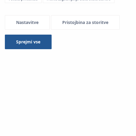
Menu Systemowe
Nastavitve
Pristojbina za storitve
Sprejmi vse
Steel/Inox video posnetek
sestavljanja