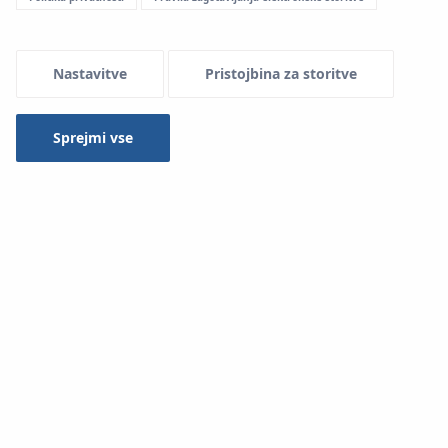
Vrsta
Selected 1 of 16
Nastavitve
Pristojbina za storitve
Sprejmi vse
Iskanje
KAN-therm Inox - Axial compensators