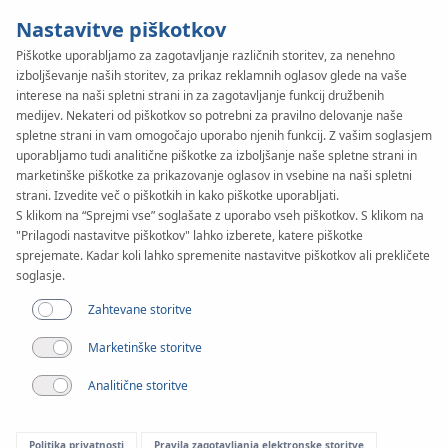
Nastavitve piškotkov
Piškotke uporabljamo za zagotavljanje različnih storitev, za nenehno
izboljševanje naših storitev, za prikaz reklamnih oglasov glede na vaše
interese na naši spletni strani in za zagotavljanje funkcij družbenih
medijev. Nekateri od piškotkov so potrebni za pravilno delovanje naše
spletne strani in vam omogočajo uporabo njenih funkcij. Z vašim soglasjem
uporabljamo tudi analitične piškotke za izboljšanje naše spletne strani in
marketinške piškotke za prikazovanje oglasov in vsebine na naši spletni
strani. Izvedite več o piškotkih in kako piškotke uporabljati.
S klikom na “Sprejmi vse” soglašate z uporabo vseh piškotkov. S klikom na
"Prilagodi nastavitve piškotkov" lahko izberete, katere piškotke
sprejemate. Kadar koli lahko spremenite nastavitve piškotkov ali prekličete
Nalaganje
soglasje.
Navodila
Zahtevane storitve
Marketinške storitve
Filter
Analitične storitve
Sistem KAN-therm
Politika privatnosti
Pravila zagotavljanja elektronske storitve