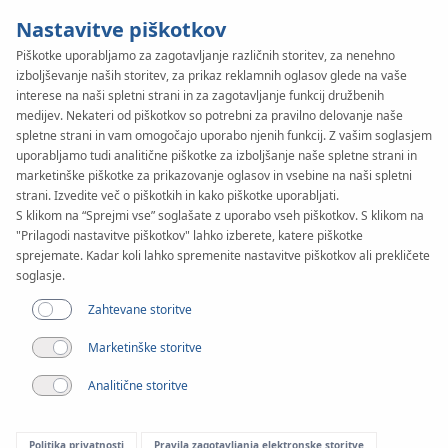
Nastavitve piškotkov
Piškotke uporabljamo za zagotavljanje različnih storitev, za nenehno
izboljševanje naših storitev, za prikaz reklamnih oglasov glede na vaše
KAN-therm
SYSTEM
interese na naši spletni strani in za zagotavljanje funkcij družbenih
Steel
medijev. Nekateri od piškotkov so potrebni za pravilno delovanje naše
Stari
spletne strani in vam omogočajo uporabo njenih funkcij. Z vašim soglasjem
uporabljamo tudi analitične piškotke za izboljšanje naše spletne strani in
marketinške piškotke za prikazovanje oglasov in vsebine na naši spletni
projekti
strani. Izvedite več o piškotkih in kako piškotke uporabljati.
S klikom na “Sprejmi vse” soglašate z uporabo vseh piškotkov. S klikom na
"Prilagodi nastavitve piškotkov" lahko izberete, katere piškotke
Razpon premerov
sprejemate. Kadar koli lahko spremenite nastavitve piškotkov ali prekličete
12-108 mm
soglasje.
Zahtevane storitve
Aplikacija
Marketinške storitve
Analitične storitve
Politika privatnosti
Pravila zagotavljanja elektronske storitve