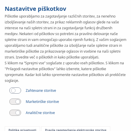
Nastavitve piškotkov
Piškotke uporabljamo za zagotavljanje različnih storitev, za nenehno
izboljševanje naših storitev, za prikaz reklamnih oglasov glede na vaše
KAN-therm
SYSTEM
interese na naši spletni strani in za zagotavljanje funkcij družbenih
WALL
medijev. Nekateri od piškotkov so potrebni za pravilno delovanje naše
Cevi
spletne strani in vam omogočajo uporabo njenih funkcij. Z vašim soglasjem
uporabljamo tudi analitične piškotke za izboljšanje naše spletne strani in
marketinške piškotke za prikazovanje oglasov in vsebine na naši spletni
Aplikacija
strani. Izvedite več o piškotkih in kako piškotke uporabljati.
S klikom na “Sprejmi vse” soglašate z uporabo vseh piškotkov. S klikom na
"Prilagodi nastavitve piškotkov" lahko izberete, katere piškotke
sprejemate. Kadar koli lahko spremenite nastavitve piškotkov ali prekličete
soglasje.
Zahtevane storitve
Marketinške storitve
Analitične storitve
Politika privatnosti
Pravila zagotavljanja elektronske storitve