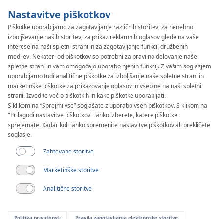
Nastavitve piškotkov
Piškotke uporabljamo za zagotavljanje različnih storitev, za nenehno
izboljševanje naših storitev, za prikaz reklamnih oglasov glede na vaše
KAN-therm
SYSTEM
interese na naši spletni strani in za zagotavljanje funkcij družbenih
ultraLINE
medijev. Nekateri od piškotkov so potrebni za pravilno delovanje naše
spletne strani in vam omogočajo uporabo njenih funkcij. Z vašim soglasjem
uporabljamo tudi analitične piškotke za izboljšanje naše spletne strani in
marketinške piškotke za prikazovanje oglasov in vsebine na naši spletni
Dokumenti
strani. Izvedite več o piškotkih in kako piškotke uporabljati.
S klikom na “Sprejmi vse” soglašate z uporabo vseh piškotkov. S klikom na
"Prilagodi nastavitve piškotkov" lahko izberete, katere piškotke
Razpon premerov
sprejemate. Kadar koli lahko spremenite nastavitve piškotkov ali prekličete
14-32 mm
soglasje.
Zahtevane storitve
Aplikacija
Marketinške storitve
Analitične storitve
Politika privatnosti
Pravila zagotavljanja elektronske storitve