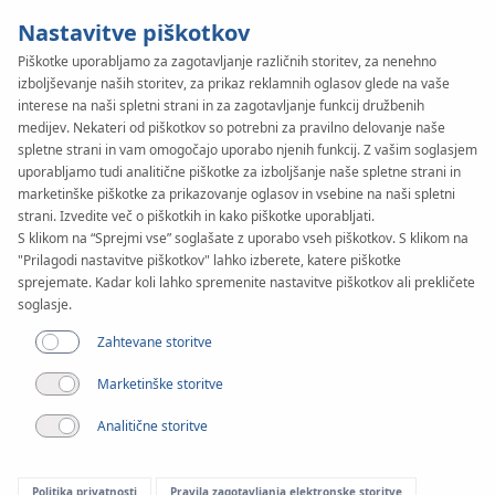
Nastavitve piškotkov
Piškotke uporabljamo za zagotavljanje različnih storitev, za nenehno
izboljševanje naših storitev, za prikaz reklamnih oglasov glede na vaše
interese na naši spletni strani in za zagotavljanje funkcij družbenih
medijev. Nekateri od piškotkov so potrebni za pravilno delovanje naše
spletne strani in vam omogočajo uporabo njenih funkcij. Z vašim soglasjem
uporabljamo tudi analitične piškotke za izboljšanje naše spletne strani in
marketinške piškotke za prikazovanje oglasov in vsebine na naši spletni
strani. Izvedite več o piškotkih in kako piškotke uporabljati.
S klikom na “Sprejmi vse” soglašate z uporabo vseh piškotkov. S klikom na
"Prilagodi nastavitve piškotkov" lahko izberete, katere piškotke
sprejemate. Kadar koli lahko spremenite nastavitve piškotkov ali prekličete
soglasje.
Zahtevane storitve
Marketinške storitve
Analitične storitve
Politika privatnosti
Pravila zagotavljanja elektronske storitve