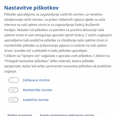
Nastavitve piškotkov
Piškotke uporabljamo za zagotavljanje različnih storitev, za nenehno
izboljševanje naših storitev, za prikaz reklamnih oglasov glede na vaše
interese na naši spletni strani in za zagotavljanje funkcij družbenih
medijev. Nekateri od piškotkov so potrebni za pravilno delovanje naše
Članek
spletne strani in vam omogočajo uporabo njenih funkcij. Z vašim soglasjem
Skupina črpalk za talno
uporabljamo tudi analitične piškotke za izboljšanje naše spletne strani in
marketinške piškotke za prikazovanje oglasov in vsebine na naši spletni
ogrevanje – čemu je
strani. Izvedite več o piškotkih in kako piškotke uporabljati.
S klikom na “Sprejmi vse” soglašate z uporabo vseh piškotkov. S klikom na
namenjena in kako
"Prilagodi nastavitve piškotkov" lahko izberete, katere piškotke
sprejemate. Kadar koli lahko spremenite nastavitve piškotkov ali prekličete
soglasje.
deluje?
Zahtevane storitve
Marketinške storitve
Analitične storitve
Politika privatnosti
Pravila zagotavljanja elektronske storitve